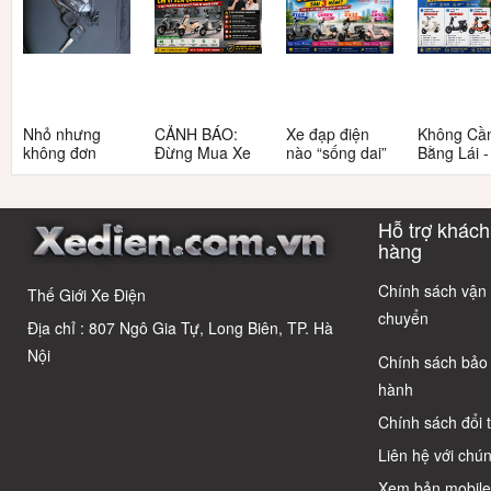
Nhỏ nhưng
CẢNH BÁO:
Xe đạp điện
Không Cầ
không đơn
Đừng Mua Xe
nào “sống dai”
Bằng Lái 
giản: Sự thật
Điện Chỉ Vì
nhất sau 5
3 Xe Đạp 
về xe điện cho
Xem Quảng
năm? Top này
Dưới 12 Tr
học sinh cấp 2
Cáo! 5 Bẫy
có câu trả lời
Cho Học S
Hỗ trợ khách
Phổ Biến Và Bí
Quyết Chọn Xe
hàng
Chuẩn Chỉnh
Chính sách vận
Thế Giới Xe Điện
chuyển
Địa chỉ : 807 Ngô Gia Tự, Long Biên, TP. Hà
Nội
Chính sách bảo
hành
Chính sách đổi 
Liên hệ với chún
Xem bản mobil