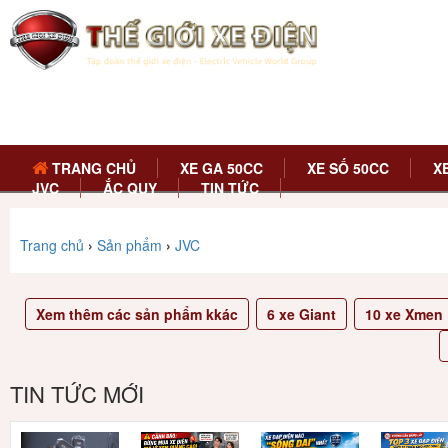
TRANG CHỦ
XE GA 50CC
XE SỐ 50CC
X
JVC
ẮC QUY
TIN TỨC
Trang chủ
›
Sản phẩm
›
JVC
Xem thêm các sản phẩm kkác
6
xe Giant
10
xe Xmen
TIN TỨC MỚI