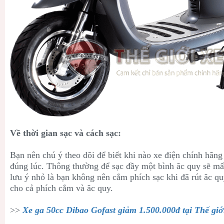
Về thời gian sạc và cách sạc:
Bạn nên chú ý theo dõi để biết khi nào xe điện chính hãng 
đúng lúc. Thông thường để sạc đầy một bình ăc quy sẽ mất
lưu ý nhỏ là bạn không nên cắm phích sạc khi đã rút ăc qu
cho cả phích cắm và ăc quy.
>>
Xe ga 50cc Dibao Gofast giảm 1.500.000đ tại Thế giớ