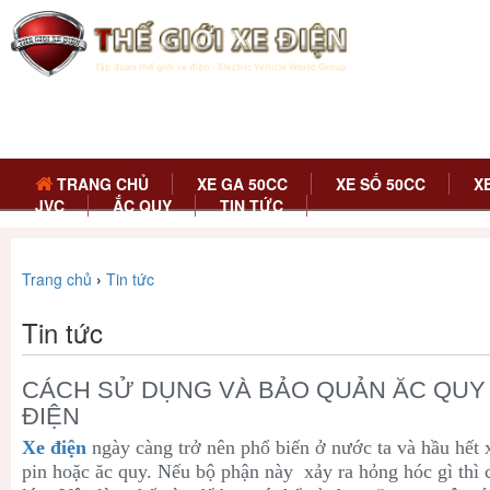
TRANG CHỦ
XE GA 50CC
XE SỐ 50CC
X
JVC
ẮC QUY
TIN TỨC
Trang chủ
›
Tin tức
Tin tức
CÁCH SỬ DỤNG VÀ BẢO QUẢN ĂC QUY
ĐIỆN
Xe điện
ngày càng trở nên phổ biến ở nước ta và hầu hết 
pin hoặc ăc quy. Nếu bộ phận này xảy ra hỏng hóc gì thì c