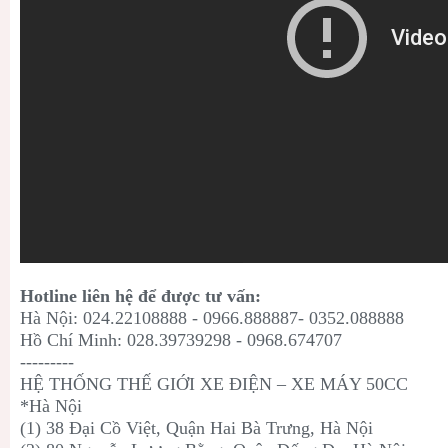
Hotline liên hệ để được tư vấn:
Hà Nội: 024.22108888 - 0966.888887- 0352.088888
Hồ Chí Minh: 028.39739298 - 0968.674707
---------
HỆ THỐNG THẾ GIỚI XE ĐIỆN – XE MÁY 50CC
*Hà Nội
(1) 38 Đại Cồ Việt, Quận Hai Bà Trưng, Hà Nội