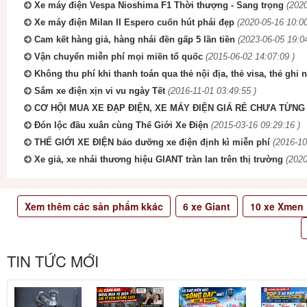
Xe máy điện Vespa Nioshima F1 Thời thượng - Sang trọng
(2020
Xe máy điện Milan II Espero cuốn hút phái đẹp
(2020-05-16 10:00
Cam kết hàng giả, hàng nhái đền gấp 5 lần tiền
(2023-06-05 19:04
Vận chuyển miễn phí mọi miền tổ quốc
(2015-06-02 14:07:09 )
Không thu phí khi thanh toán qua thẻ nội địa, thẻ visa, thẻ ghi 
Sắm xe điện xịn vi vu ngày Tết
(2016-11-01 03:49:55 )
CƠ HỘI MUA XE ĐẠP ĐIỆN, XE MÁY ĐIỆN GIÁ RẺ CHƯA TỪNG 
Đón lộc đầu xuân cùng Thế Giới Xe Điện
(2015-03-16 09:29:16 )
THẾ GIỚI XE ĐIỆN bảo dưỡng xe điện định kì miễn phí
(2016-10
Xe giả, xe nhái thương hiệu GIANT tràn lan trên thị trường
(2020
Xem thêm các sản phẩm kkác
6
xe Giant
10
xe Xmen
TIN TỨC MỚI