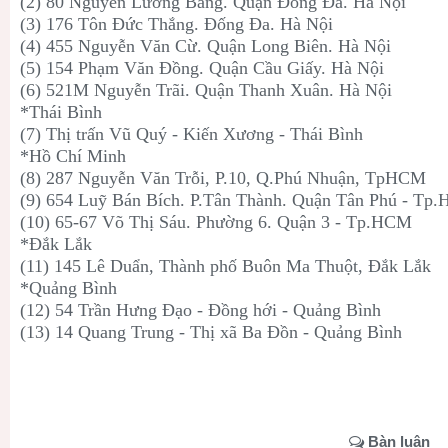
(2) 80 Nguyễn Lương Bằng. Quận Đống Đa. Hà Nội
(3) 176 Tôn Đức Thắng. Đống Đa. Hà Nội
(4) 455 Nguyễn Văn Cừ. Quận Long Biên. Hà Nội
(5) 154 Phạm Văn Đồng. Quận Cầu Giấy. Hà Nội
(6) 521M Nguyễn Trãi. Quận Thanh Xuân. Hà Nội
*Thái Bình
(7) Thị trấn Vũ Quý - Kiến Xương - Thái Bình
*Hồ Chí Minh
(8) 287 Nguyễn Văn Trỗi, P.10, Q.Phú Nhuận, TpHCM
(9) 654 Luỹ Bán Bích. P.Tân Thành. Quận Tân Phú - Tp
(10) 65-67 Võ Thị Sáu. Phường 6. Quận 3 - Tp.HCM
*Đắk Lắk
(11) 145 Lê Duẩn, Thành phố Buôn Ma Thuột, Đắk Lắk
*Quảng Bình
(12) 54 Trần Hưng Đạo - Đồng hới - Quảng Bình
(13) 14 Quang Trung - Thị xã Ba Đồn - Quảng Bình
Bàn luận