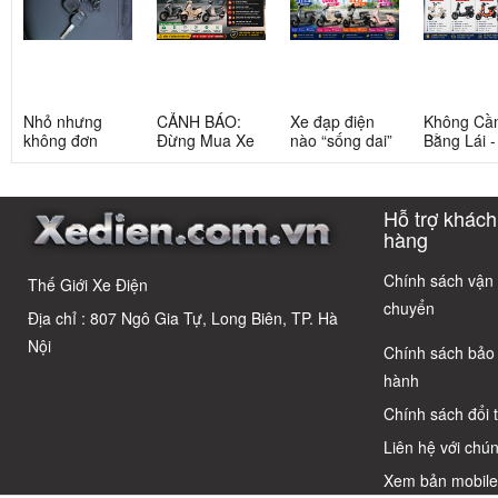
Nhỏ nhưng
CẢNH BÁO:
Xe đạp điện
Không Cầ
không đơn
Đừng Mua Xe
nào “sống dai”
Bằng Lái 
giản: Sự thật
Điện Chỉ Vì
nhất sau 5
3 Xe Đạp 
về xe điện cho
Xem Quảng
năm? Top này
Dưới 12 Tr
học sinh cấp 2
Cáo! 5 Bẫy
có câu trả lời
Cho Học S
Hỗ trợ khách
Phổ Biến Và Bí
Quyết Chọn Xe
hàng
Chuẩn Chỉnh
Chính sách vận
Thế Giới Xe Điện
chuyển
Địa chỉ : 807 Ngô Gia Tự, Long Biên, TP. Hà
Nội
Chính sách bảo
hành
Chính sách đổi 
Liên hệ với chún
Xem bản mobil