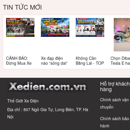
TIN TỨC MỚI
CẢNH BÁO:
Xe đạp điện
Không Cần
Chọn Dib
Đừng Mua Xe
nào “sống dai”
Bằng Lái - TOP
Tesla E h
Điện Chỉ Vì
nhất sau 5
3 Xe Đạp Điện
Tesla G: 
Xem Quảng
năm? Top này
Dưới 12 Triệu
nang chi ti
Cáo! 5 Bẫy
có câu trả lời
Cho Học Sinh
cho người 
Hỗ trợ khách
Phổ Biến Và Bí
dùng thôn
Quyết Chọn Xe
thái
hàng
Chuẩn Chỉnh
Chính sách vận
Thế Giới Xe Điện
chuyển
Địa chỉ : 807 Ngô Gia Tự, Long Biên, TP. Hà
Nội
Chính sách bảo
hành