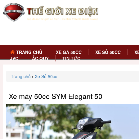
TRANG CHỦ
XE GA 50CC
XE SỐ 50CC
X
JVC
ẮC QUY
TIN TỨC
Trang chủ
›
Xe Số 50cc
Xe máy 50cc SYM Elegant 50