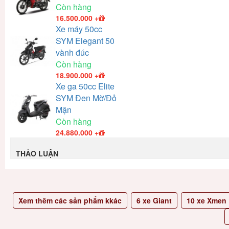
Còn hàng
16.500.000
+
Xe máy 50cc
SYM Elegant 50
vành đúc
Còn hàng
18.900.000
+
Xe ga 50cc Elite
SYM Đen Mờ/Đỏ
Mận
Còn hàng
24.880.000
+
THẢO LUẬN
Xem thêm các sản phẩm kkác
6
xe Giant
10
xe Xmen