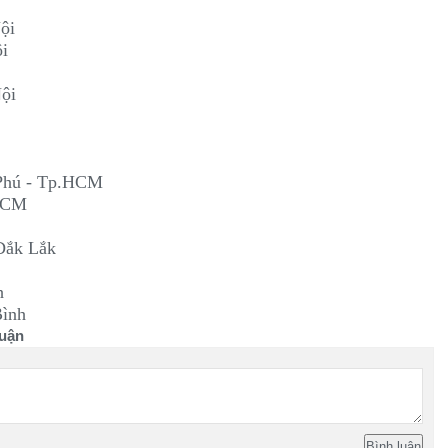
Nội
ội
ội
 Phú - Tp.HCM
.HCM
 Đắk Lắk
h
Bình
uận