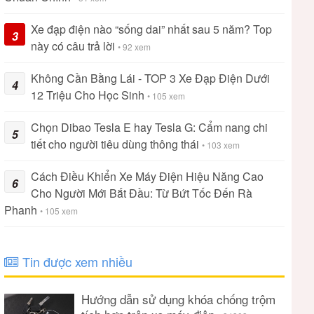
Xe đạp điện nào “sống dai” nhất sau 5 năm? Top
3
này có câu trả lời
• 92 xem
Không Cần Bằng Lái - TOP 3 Xe Đạp Điện Dưới
4
12 Triệu Cho Học Sinh
• 105 xem
Chọn Dibao Tesla E hay Tesla G: Cẩm nang chi
5
tiết cho người tiêu dùng thông thái
• 103 xem
Cách Điều Khiển Xe Máy Điện Hiệu Năng Cao
6
Cho Người Mới Bắt Đầu: Từ Bứt Tốc Đến Rà
Phanh
• 105 xem
Tin được xem nhiều
Hướng dẫn sử dụng khóa chống trộm