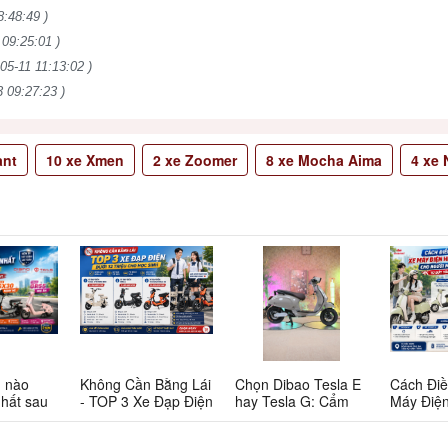
8:48:49 )
 09:25:01 )
05-11 11:13:02 )
 09:27:23 )
ant
10
xe Xmen
2
xe Zoomer
8
xe Mocha Aima
4
xe N
n nào
Không Cần Bằng Lái
Chọn Dibao Tesla E
Cách Điề
nhất sau
- TOP 3 Xe Đạp Điện
hay Tesla G: Cẩm
Máy Điệ
 này có
Dưới 12 Triệu Cho
nang chi tiết cho
Cao Cho
Học Sinh
người tiêu dùng
Bắt Đầu: