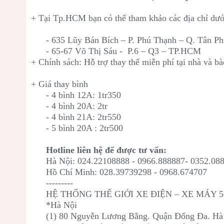
+ Tại Tp.HCM bạn có thể tham khảo các địa chỉ dươ
- 635 Lũy Bán Bích – P. Phú Thạnh – Q. Tân 
- 65-67 Võ Thị Sáu - P.6 – Q3 – TP.HCM
+ Chính sách: Hỗ trợ thay thế miễn phí tại nhà và 
+ Giá thay bình
- 4 bình 12A: 1tr350
- 4 bình 20A: 2tr
- 4 bình 21A: 2tr550
- 5 bình 20A : 2tr500
Hotline liên hệ để được tư vấn:
Hà Nội: 024.22108888 - 0966.888887- 0352.08
Hồ Chí Minh: 028.39739298 - 0968.674707
---------
HỆ THỐNG THẾ GIỚI XE ĐIỆN – XE MÁY 
*Hà Nội
(1) 80 Nguyễn Lương Bằng. Quận Đống Đa. H