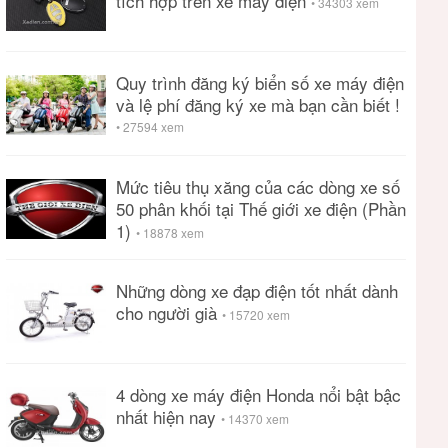
tích hợp trên xe máy điện
• 34303 xem
Quy trình đăng ký biển số xe máy điện
và lệ phí đăng ký xe mà bạn cần biết !
• 27594 xem
Mức tiêu thụ xăng của các dòng xe số
50 phân khối tại Thế giới xe điện (Phần
1)
• 18878 xem
Những dòng xe đạp điện tốt nhất dành
cho người già
• 15720 xem
4 dòng xe máy điện Honda nổi bật bậc
nhất hiện nay
• 14370 xem