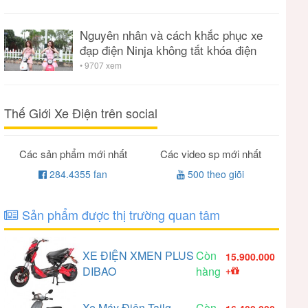
Nguyên nhân và cách khắc phục xe
đạp điện Ninja không tắt khóa điện
• 9707 xem
Thế Giới Xe Điện trên social
Các sản phẩm mới nhất
Các video sp mới nhất
284.4355 fan
500 theo giõi
Sản phẩm được thị trường quan tâm
XE ĐIỆN XMEN PLUS
Còn
15.900.000
DIBAO
hàng
+
Xe Máy Điện Tailg
Còn