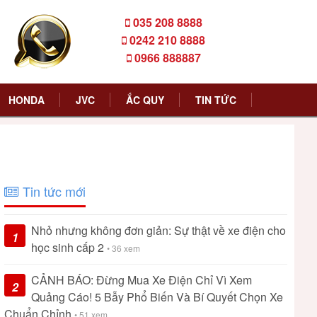
035 208 8888
0242 210 8888
0966 888887
HONDA
JVC
ẮC QUY
TIN TỨC
Tin tức mới
Nhỏ nhưng không đơn giản: Sự thật về xe điện cho
1
học sinh cấp 2
• 36 xem
CẢNH BÁO: Đừng Mua Xe Điện Chỉ Vì Xem
2
Quảng Cáo! 5 Bẫy Phổ Biến Và Bí Quyết Chọn Xe
Chuẩn Chỉnh
• 51 xem