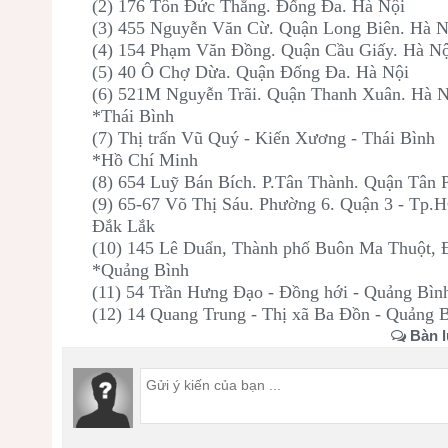
(2) 176 Tôn Đức Thắng. Đống Đa. Hà Nội
(3) 455 Nguyễn Văn Cừ. Quận Long Biên. Hà 
(4) 154 Phạm Văn Đồng. Quận Cầu Giấy. Hà N
(5) 40 Ô Chợ Dừa. Quận Đống Đa. Hà Nội
(6) 521M Nguyễn Trãi. Quận Thanh Xuân. Hà N
*Thái Bình
(7) Thị trấn Vũ Quý - Kiến Xương - Thái Bình
*Hồ Chí Minh
(8) 654 Luỹ Bán Bích. P.Tân Thành. Quận Tân
(9) 65-67 Võ Thị Sáu. Phường 6. Quận 3 - Tp
Đắk Lắk
(10) 145 Lê Duẩn, Thành phố Buôn Ma Thuột,
*Quảng Bình
(11) 54 Trần Hưng Đạo - Đồng hới - Quảng Bìn
(12) 14 Quang Trung - Thị xã Ba Đồn - Quảng 
Bàn l