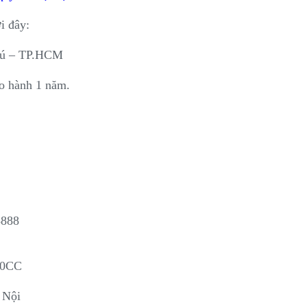
́i đây:
Phú – TP.HCM
bào hành 1 năm.
8888
50CC
à Nội