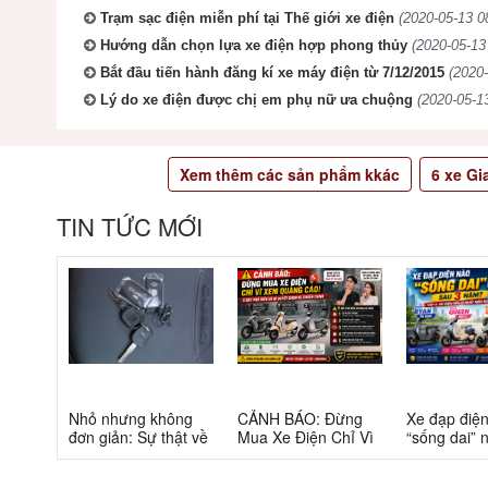
Trạm sạc điện miễn phí tại Thế giới xe điện
(2020-05-13 0
Hướng dẫn chọn lựa xe điện hợp phong thủy
(2020-05-13
Bắt đầu tiến hành đăng kí xe máy điện từ 7/12/2015
(2020-
Lý do xe điện được chị em phụ nữ ưa chuộng
(2020-05-13
Xem thêm các sản phẩm kkác
6
xe Gi
TIN TỨC MỚI
Nhỏ nhưng không
CẢNH BÁO: Đừng
Xe đạp điệ
đơn giản: Sự thật về
Mua Xe Điện Chỉ Vì
“sống dai” 
xe điện cho học sinh
Xem Quảng Cáo! 5
5 năm? Top
cấp 2
Bẫy Phổ Biến Và Bí
câu trả lời