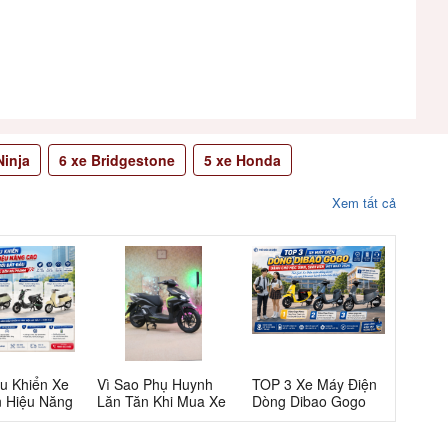
inja
6
xe Bridgestone
5
xe Honda
Xem tất cả
u Khiển Xe
Vì Sao Phụ Huynh
TOP 3 Xe Máy Điện
n Hiệu Năng
Lăn Tăn Khi Mua Xe
Dòng Dibao Gogo
 Người Mới
Máy Điện Tailg T72
Dành Cho Học Sinh,
 Từ Bứt Tốc
Cho Học Sinh Cấp
Sinh Viên Hot Nhất