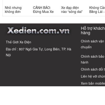
Nhỏ nhưng
CẢNH BÁO:
Xe đạp điện
Không Cầ
không đơn
Đừng Mua Xe
nào “sống dai”
Bằng Lái 
giản: Sự thật
Điện Chỉ Vì
nhất sau 5
3 Xe Đạp 
về xe điện cho
Xem Quảng
năm? Top này
Dưới 12 Tr
học sinh cấp 2
Cáo! 5 Bẫy
có câu trả lời
Cho Học S
Hỗ trợ khách
Phổ Biến Và Bí
Quyết Chọn Xe
hàng
Chuẩn Chỉnh
Chính sách vận
Thế Giới Xe Điện
chuyển
Địa chỉ : 807 Ngô Gia Tự, Long Biên, TP. Hà
Nội
Chính sách bảo
hành
Chính sách đổi 
Liên hệ với chún
Xem bản mobil