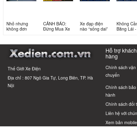
Nhỏ nhưng
CẢNH BÁO:
Xe đạp điện
Không Cầ
không đơn
Đừng Mua Xe
nào “sống dai”
Bằng Lái 
giản: Sự thật
Điện Chỉ Vì
nhất sau 5
3 Xe Đạp 
về xe điện cho
Xem Quảng
năm? Top này
Dưới 12 Tr
học sinh cấp 2
Cáo! 5 Bẫy
có câu trả lời
Cho Học S
Hỗ trợ khách
Phổ Biến Và Bí
Quyết Chọn Xe
hàng
Chuẩn Chỉnh
Chính sách vận
Thế Giới Xe Điện
chuyển
Địa chỉ : 807 Ngô Gia Tự, Long Biên, TP. Hà
Nội
Chính sách bảo
hành
Chính sách đổi 
Liên hệ với chún
Xem bản mobil