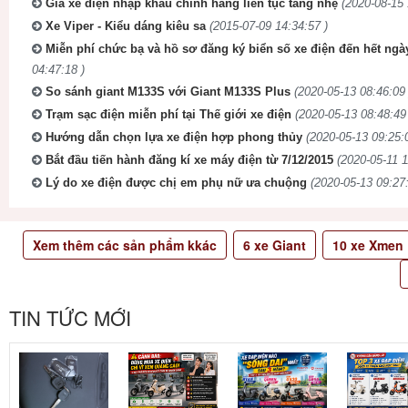
Giá xe điện nhập khẩu chính hãng liên tục tăng nhẹ
(2020-08-15 
Xe Viper - Kiểu dáng kiêu sa
(2015-07-09 14:34:57 )
Miễn phí chức bạ và hồ sơ đăng ký biển số xe điện đến hết ngà
04:47:18 )
So sánh giant M133S với Giant M133S Plus
(2020-05-13 08:46:09 
Trạm sạc điện miễn phí tại Thế giới xe điện
(2020-05-13 08:48:49
Hướng dẫn chọn lựa xe điện hợp phong thủy
(2020-05-13 09:25:
Bắt đầu tiến hành đăng kí xe máy điện từ 7/12/2015
(2020-05-11 1
Lý do xe điện được chị em phụ nữ ưa chuộng
(2020-05-13 09:27:
Xem thêm các sản phẩm kkác
6
xe Giant
10
xe Xmen
TIN TỨC MỚI