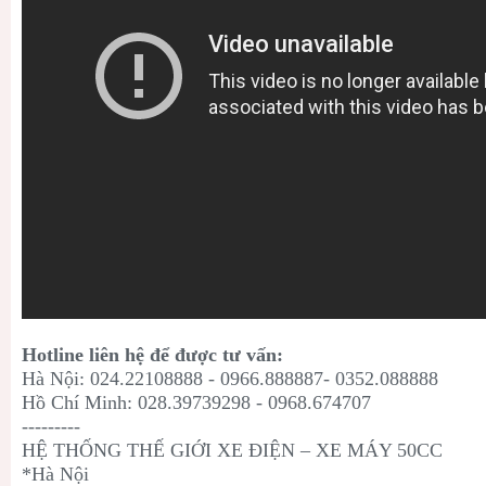
Hotline liên hệ để được tư vấn:
Hà Nội: 024.22108888 - 0966.888887- 0352.088888
Hồ Chí Minh: 028.39739298 - 0968.674707
---------
HỆ THỐNG THẾ GIỚI XE ĐIỆN – XE MÁY 50CC
*Hà Nội