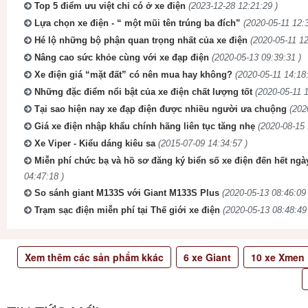
Top 5 điểm ưu việt chỉ có ở xe điện
(2023-12-28 12:21:29 )
Lựa chọn xe điện - “ một mũi tên trúng ba đích”
(2020-05-11 12:3
Hé lộ những bộ phận quan trọng nhất của xe điện
(2020-05-11 12
Nâng cao sức khỏe cùng với xe đạp điện
(2020-05-13 09:39:31 )
Xe điện giá “mặt đất” có nên mua hay không?
(2020-05-11 14:18:
Những đặc điểm nổi bật của xe điện chất lượng tốt
(2020-05-11 1
Tại sao hiện nay xe đạp điện được nhiều người ưa chuộng
(202
Giá xe điện nhập khẩu chính hãng liên tục tăng nhẹ
(2020-08-15 
Xe Viper - Kiểu dáng kiêu sa
(2015-07-09 14:34:57 )
Miễn phí chức bạ và hồ sơ đăng ký biển số xe điện đến hết ngà
04:47:18 )
So sánh giant M133S với Giant M133S Plus
(2020-05-13 08:46:09 
Trạm sạc điện miễn phí tại Thế giới xe điện
(2020-05-13 08:48:49
Xem thêm các sản phẩm kkác
6
xe Giant
10
xe Xmen