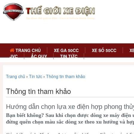
TRANG CHỦ
XE GA 50CC
XE SỐ 50CC
X
JVC
ẮC QUY
TIN TỨC
Trang chủ
›
Tin tức
›
Thông tin tham khảo
Thông tin tham khảo
Hướng dẫn chọn lựa xe điện hợp phong thủ
Bạn biết không? Sau khi chọn được dòng xe máy điện 
đừng quên chọn màu sắc dòng xe theo xu hướng và hợ