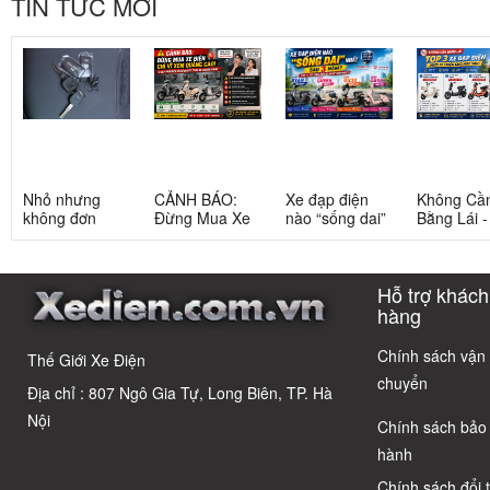
TIN TỨC MỚI
Nhỏ nhưng
CẢNH BÁO:
Xe đạp điện
Không Cầ
không đơn
Đừng Mua Xe
nào “sống dai”
Bằng Lái 
giản: Sự thật
Điện Chỉ Vì
nhất sau 5
3 Xe Đạp 
về xe điện cho
Xem Quảng
năm? Top này
Dưới 12 Tr
học sinh cấp 2
Cáo! 5 Bẫy
có câu trả lời
Cho Học S
Hỗ trợ khách
Phổ Biến Và Bí
Quyết Chọn Xe
hàng
Chuẩn Chỉnh
Chính sách vận
Thế Giới Xe Điện
chuyển
Địa chỉ : 807 Ngô Gia Tự, Long Biên, TP. Hà
Nội
Chính sách bảo
hành
Chính sách đổi 