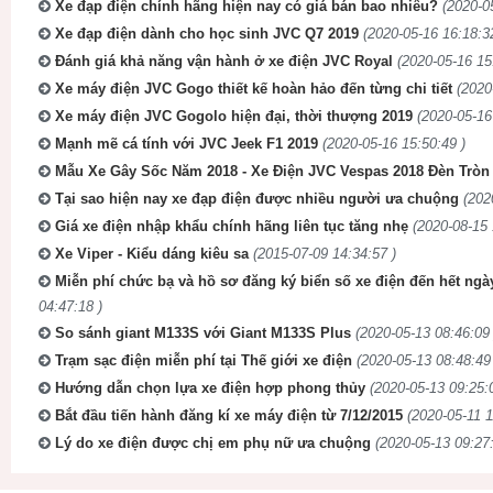
Xe đạp điện chính hãng hiện nay có giá bán bao nhiêu?
(2020-0
Xe đạp điện dành cho học sinh JVC Q7 2019
(2020-05-16 16:18:3
Đánh giá khả năng vận hành ở xe điện JVC Royal
(2020-05-16 15
Xe máy điện JVC Gogo thiết kế hoàn hảo đến từng chi tiết
(2020
Xe máy điện JVC Gogolo hiện đại, thời thượng 2019
(2020-05-16
Mạnh mẽ cá tính với JVC Jeek F1 2019
(2020-05-16 15:50:49 )
Mẫu Xe Gây Sốc Năm 2018 - Xe Điện JVC Vespas 2018 Đèn Tròn
Tại sao hiện nay xe đạp điện được nhiều người ưa chuộng
(202
Giá xe điện nhập khẩu chính hãng liên tục tăng nhẹ
(2020-08-15 
Xe Viper - Kiểu dáng kiêu sa
(2015-07-09 14:34:57 )
Miễn phí chức bạ và hồ sơ đăng ký biển số xe điện đến hết ngà
04:47:18 )
So sánh giant M133S với Giant M133S Plus
(2020-05-13 08:46:09 
Trạm sạc điện miễn phí tại Thế giới xe điện
(2020-05-13 08:48:49
Hướng dẫn chọn lựa xe điện hợp phong thủy
(2020-05-13 09:25:
Bắt đầu tiến hành đăng kí xe máy điện từ 7/12/2015
(2020-05-11 1
Lý do xe điện được chị em phụ nữ ưa chuộng
(2020-05-13 09:27: