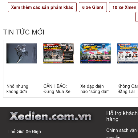
Xem thêm các sản phẩm kkác
6
xe Giant
10
xe Xmen
TIN TỨC MỚI
Nhỏ nhưng
CẢNH BÁO:
Xe đạp điện
Không Cầ
không đơn
Đừng Mua Xe
nào “sống dai”
Bằng Lái 
giản: Sự thật
Điện Chỉ Vì
nhất sau 5
3 Xe Đạp 
về xe điện cho
Xem Quảng
năm? Top này
Dưới 12 Tr
học sinh cấp 2
Cáo! 5 Bẫy
có câu trả lời
Cho Học S
Hỗ trợ khách
Phổ Biến Và Bí
Quyết Chọn Xe
hàng
Chuẩn Chỉnh
Chính sách vận
Thế Giới Xe Điện
chuyển