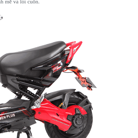
nh mẽ và lôi cuốn.