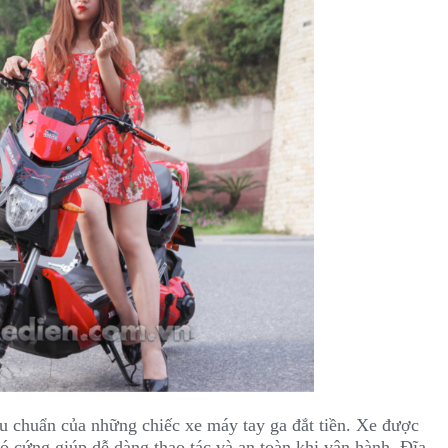
u chuẩn của những chiếc xe máy tay ga đắt tiền. Xe được
bó cứng giúp dễ dàng thao tác và an toàn khi vận hành. Đĩa