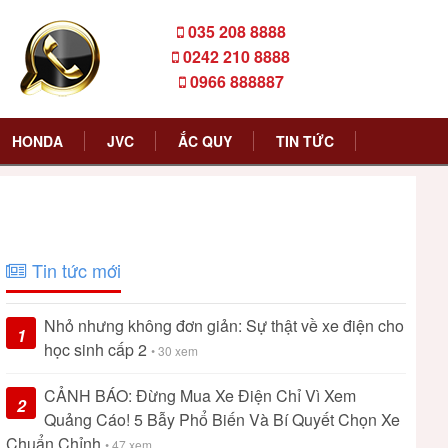
035 208 8888
0242 210 8888
0966 888887
HONDA
JVC
ẮC QUY
TIN TỨC
Tin tức mới
Nhỏ nhưng không đơn giản: Sự thật về xe điện cho
1
học sinh cấp 2
• 30 xem
CẢNH BÁO: Đừng Mua Xe Điện Chỉ Vì Xem
2
Quảng Cáo! 5 Bẫy Phổ Biến Và Bí Quyết Chọn Xe
Chuẩn Chỉnh
• 47 xem