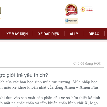
XE MÁY ĐIỆN
XE ĐẠP ĐIỆN
ALLY
DIBAO
Chủ đề đang HOT:
c giới trẻ yêu thích?
ích của các bạn học sinh mùa tựu trượng. Mùa nhập học
 bạn mẫu xe khỏe khoắn nhất của dòng Xmen – Xmen Plus
hi đưa vào sản xuất nên phần đầu xe sở hữu thiết kế tinh
 ốp mặt nạ chắc chắn và tấm khiên chắn hình chữ X, logo