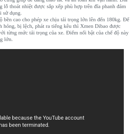
 lỗ thoát nhiệt được sắp xếp phù hợp trên đĩa phanh đảm
i sử dụng.
ộ bền cao cho phép xe chịu tải trọng lớn lên đến 180kg. Để
 hỏng, bị lệch, phát ra tiếng kêu thì Xmen Dibao được
với từng mức tải trọng của xe. Điểm nổi bật của chế độ này
ng lớn.