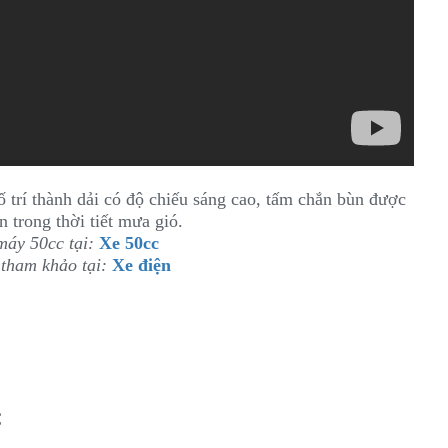
ố trí thành dải có độ chiếu sáng cao, tấm chắn bùn được
n trong thời tiết mưa gió.
áy 50cc tại:
Xe 50cc
tham khảo tại:
Xe điện
C