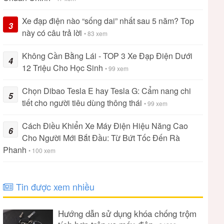
Xe đạp điện nào “sống dai” nhất sau 5 năm? Top
3
này có câu trả lời
• 83 xem
Không Cần Bằng Lái - TOP 3 Xe Đạp Điện Dưới
4
12 Triệu Cho Học Sinh
• 99 xem
Chọn Dibao Tesla E hay Tesla G: Cẩm nang chi
5
tiết cho người tiêu dùng thông thái
• 99 xem
Cách Điều Khiển Xe Máy Điện Hiệu Năng Cao
6
Cho Người Mới Bắt Đầu: Từ Bứt Tốc Đến Rà
Phanh
• 100 xem
Tin được xem nhiều
Hướng dẫn sử dụng khóa chống trộm