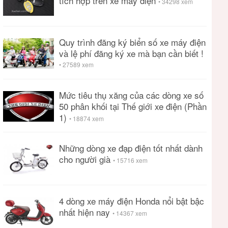
tích hợp trên xe máy điện
• 34298 xem
Quy trình đăng ký biển số xe máy điện
và lệ phí đăng ký xe mà bạn cần biết !
• 27589 xem
Mức tiêu thụ xăng của các dòng xe số
50 phân khối tại Thế giới xe điện (Phần
1)
• 18874 xem
Những dòng xe đạp điện tốt nhất dành
cho người già
• 15716 xem
4 dòng xe máy điện Honda nổi bật bậc
nhất hiện nay
• 14367 xem