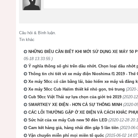
Câu hỏi & Bình luận.
Tin khác
NHỮNG ĐIỀU CẦN BIẾT KHI MỚI SỬ DỤNG XE MÁY 50 P
05-18 13:33:55 )
Ý nghĩa thông số ghi trên dầu nhớt. Chọn loại dầu nhớt
Thông tin chi tiết về xe máy điện Nioshima f1 2019 - Thế
Xe máy 50cc có cần bằng lái, bảo hiểm xe máy và đăng 
Xe máy 50cc Cub Halim thiết kế nhỏ gọn, trẻ trung
(2020-
Cub 50cc Việt Thái sự lựa chọn của giới trẻ 2019
(2020-12
SMARTKEY XE ĐIỆN - HƠN CẢ SỰ THÔNG MINH
(2020-05
CÁC LỖI THƯỜNG GẶP Ở XE ĐIỆN VÀ CÁCH KHẮC PHỤ
Sức hút của xe máy Cub new 50 đèn LED
(2020-12-28 20:1
Cam kết hàng giả, hàng nhái đền gấp 5 lần tiền
(2023-06-
Vận chuyển miễn phí mọi miền tổ quốc
(2015-06-02 14:07