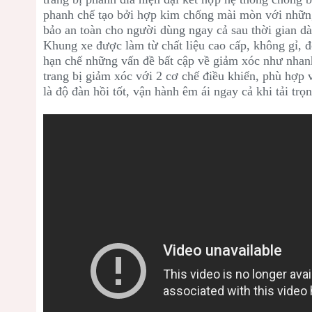
phanh chế tạo bởi hợp kim chống mài mòn với những
bảo an toàn cho người dùng ngay cả sau thời gian dà
Khung xe được làm từ chất liệu cao cấp, không gỉ, đ
hạn chế những vấn đề bất cập về giảm xóc như nhanh
trang bị giảm xóc với 2 cơ chế điều khiển, phù hợp 
là độ đàn hồi tốt, vận hành êm ái ngay cả khi tải trọ