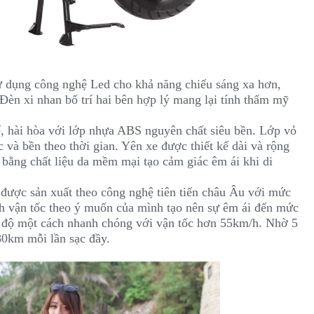
 dụng công nghệ Led cho khả năng chiếu sáng xa hơn,
èn xi nhan bố trí hai bên hợp lý mang lại tính thẩm mỹ
ế, hài hòa với lớp nhựa ABS nguyên chất siêu bền. Lớp vỏ
và bền theo thời gian. Yên xe được thiết kế dài và rộng
 bằng chất liệu da mềm mại tạo cảm giác êm ái khi di
o
được sản xuất theo công nghệ tiên tiến châu Âu với mức
nh vận tốc theo ý muốn của mình tạo nên sự êm ái đến mức
ốc độ một cách nhanh chóng với vận tốc hơn 55km/h. Nhờ 5
0km mỗi lần sạc đầy.