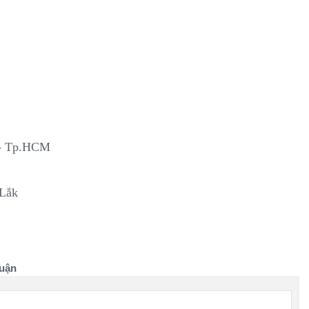
 - Tp.HCM
 Lắk
uận