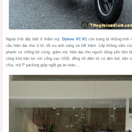
Ngoài tính đặc biệt ở thẩm mỹ,
Dylexe VC K1
còn trang bị những tính 
cầu hiện đại như ô tô, tối ưu ánh sáng và tiết kiệm. Lốp không săm c
phanh cơ chống bó cứng, giảm xóc hiện đại cho người dùng yên tâm l
cũng khá tiện lợi với cổng sạc USB, đồng hồ điện tử có đèn led, tiện
chìa, nút P packing giúp ngắt ga an toàn,....