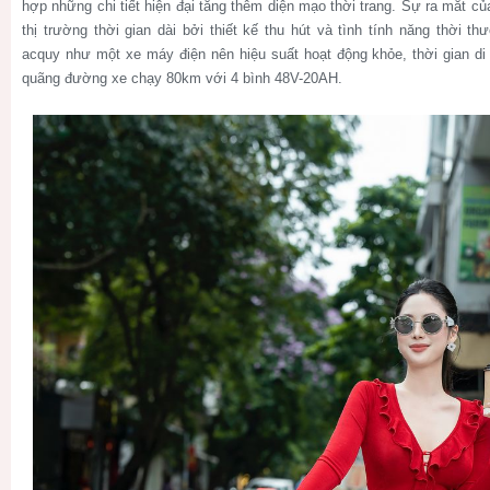
hợp những chi tiết hiện đại tăng thêm diện mạo thời trang. Sự ra mắt 
thị trường thời gian dài bởi thiết kế thu hút và tình tính năng thời t
acquy như một xe máy điện nên hiệu suất hoạt động khỏe, thời gian di
quãng đường xe chạy 80km với 4 bình 48V-20AH.