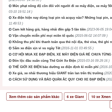
Mức phạt nồng độ cồn đối với người đi xe máy điện, xe máy 5
03-10 19:51:14 )
Xe điện hiện nay dùng loại pin và acquy nào? Những loại pin, 
11:49:53 )
Cam kết hàng giả, hàng nhái đền gấp 5 lần tiền
(2023-06-05 19:04
Vận chuyển miễn phí mọi miền tổ quốc
(2015-06-02 14:07:09 )
Không thu phí khi thanh toán qua thẻ nội địa, thẻ visa, thẻ ghi 
Sắm xe điện xịn vi vu ngày Tết
(2016-11-01 03:49:55 )
CƠ HỘI MUA XE ĐẠP ĐIỆN, XE MÁY ĐIỆN GIÁ RẺ CHƯA TỪNG 
Đón lộc đầu xuân cùng Thế Giới Xe Điện
(2015-03-16 09:29:16 )
THẾ GIỚI XE ĐIỆN bảo dưỡng xe điện định kì miễn phí
(2016-10
Xe giả, xe nhái thương hiệu GIANT tràn lan trên thị trường
(2020
CÁCH SỬ DỤNG VÀ BẢO QUẢN ĂC QUY CHO XE ĐẠP ĐIỆN
(202
Xem thêm các sản phẩm kkác
6
xe Giant
10
xe Xmen