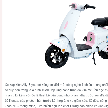
Xe đạp điện Ally Elyas có động cơ đời mới công nghệ 1 chiều không chổi
Acquy bên trong là 4 bình 10Ah đáp ứng hành trình dài 80km/1 lần sạc th
nhanh. Đi kèm với đó là thiết kế tiện dụng như phanh đĩa trước với đĩa dầ
10 Kenda, cặp phuộc nhún trước kết hợp 2 lò xo giảm xóc, IC đúc, côn
khóa NFC thông minh,...và nhiều tiện ích chất lượng cao chiếc xe đạp đ