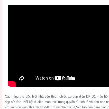
Các nàng thơ đặc biệt khá yêu thích chiếc xe đạp điện DK S1 màu hồ
đẹp nữ tính. Nổi bật ở diện mạo thời trang quyến rũ tinh tế và khá nh
với kích cỡ gọn 1600x630x990 mm và nhẹ chỉ 57,5kg tạo nên cảm giác củ