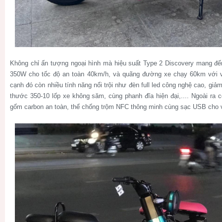
Không chỉ ấn tượng ngoại hình mà hiệu suất Type 2 Discovery mang đế
350W cho tốc độ an toàn 40km/h, và quãng đường xe chạy 60km với 
cạnh đó còn nhiều tính năng nổi trội như đèn full led công nghệ cao, giả
thước 350-10 lốp xe không săm, cùng phanh đĩa hiện đại,.... Ngoài ra
gốm carbon an toàn, thể chống trộm NFC thông minh cùng sạc USB cho vi