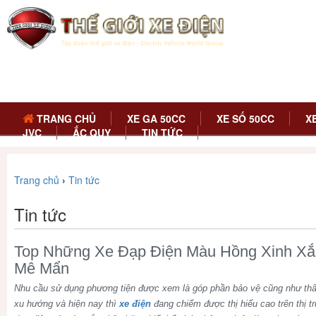
TRANG CHỦ
XE GA 50CC
XE SỐ 50CC
X
JVC
ẮC QUY
TIN TỨC
Trang chủ
›
Tin tức
Tin tức
Top Những Xe Đạp Điện Màu Hồng Xinh Xắ
Mê Mẩn
Nhu cầu sử dụng phương tiện được xem là góp phần bảo vệ cũng như thân
xu hướng và hiện nay thì
xe điện
đang chiếm được thị hiếu cao trên thị t