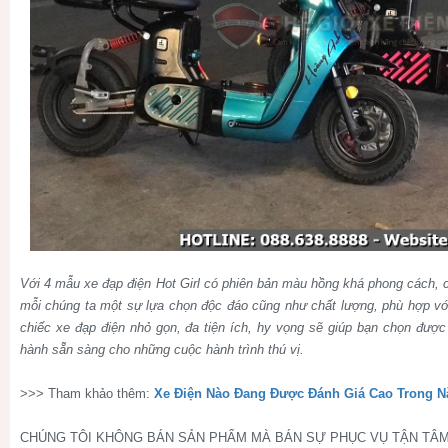
Với 4 mẫu xe đạp điện Hot Girl có phiên bản màu hồng khá phong cách,
mỗi chúng ta một sự lựa chọn độc đáo cũng như chất lượng, phù hợp v
chiếc xe đạp điện nhỏ gọn, đa tiện ích, hy vọng sẽ giúp bạn chọn đượ
hành sẵn sàng cho những cuộc hành trình thú vị.
>>> Tham khảo thêm:
Xe Điện Nào Đang Được Đánh Giá Cao Trong N
CHÚNG TÔI KHÔNG BÁN SẢN PHẨM MÀ BÁN SỰ PHỤC VỤ TẬN TÂM