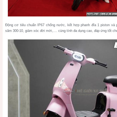
Động cơ tiêu chuẩn IP67 chống nước, kết hợp phanh đĩa 1 piston và
săm 300-10, giảm xóc đời mới,.... cùng tính đa dụng cao, đáp ứng tốt cho