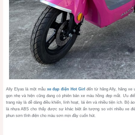
Ally Elyas là một mẫu
xe đạp điện Hot Girl
đến từ hãng Ally, hãng xe
gọn nhẹ và hiện cũng đang có phiên bản xe màu hồng đẹp mắt. Ưu điể
trang này là dễ dàng điều khiển, lính hoạt, lái êm và nhiều tiện ích. Bộ
là nhựa ABS cho thấy được sự khác biệt ấn tượng so với nhiều xe điệ
phun sơn tĩnh điện cho màu sơn mịn đầy cuốn hút.