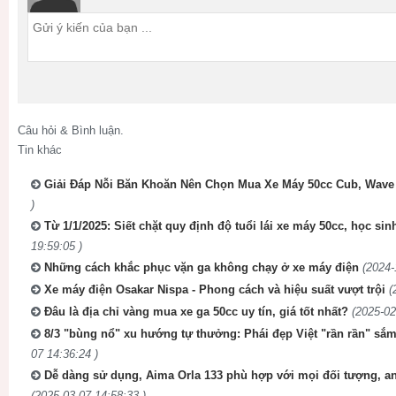
Câu hỏi & Bình luận.
Tin khác
Giải Đáp Nỗi Băn Khoăn Nên Chọn Mua Xe Máy 50cc Cub, Wave 
)
Từ 1/1/2025: Siết chặt quy định độ tuổi lái xe máy 50cc, học sin
19:59:05 )
Những cách khắc phục vặn ga không chạy ở xe máy điện
(2024-
Xe máy điện Osakar Nispa - Phong cách và hiệu suất vượt trội
(
Đâu là địa chỉ vàng mua xe ga 50cc uy tín, giá tốt nhất?
(2025-02
8/3 "bùng nổ" xu hướng tự thưởng: Phái đẹp Việt "rần rần" sắm
07 14:36:24 )
Dễ dàng sử dụng, Aima Orla 133 phù hợp với mọi đối tượng, an
(2025-03-07 14:58:33 )