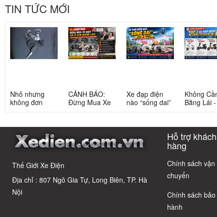
TIN TỨC MỚI
Nhỏ nhưng
CẢNH BÁO:
Xe đạp điện
Không Cầ
không đơn
Đừng Mua Xe
nào “sống dai”
Bằng Lái 
giản: Sự thật
Điện Chỉ Vì
nhất sau 5
3 Xe Đạp 
về xe điện cho
Xem Quảng
năm? Top này
Dưới 12 Tr
học sinh cấp 2
Cáo! 5 Bẫy
có câu trả lời
Cho Học S
Hỗ trợ khách
Phổ Biến Và Bí
Quyết Chọn Xe
hàng
Chuẩn Chỉnh
Chính sách vận
Thế Giới Xe Điện
chuyển
Địa chỉ : 807 Ngô Gia Tự, Long Biên, TP. Hà
Nội
Chính sách bảo
hành