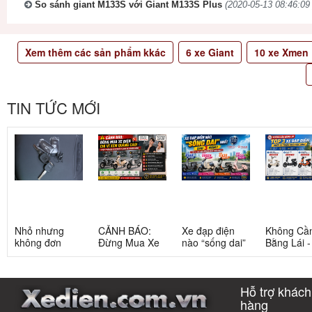
So sánh giant M133S với Giant M133S Plus
(2020-05-13 08:46:09 
Xem thêm các sản phẩm kkác
6
xe Giant
10
xe Xmen
TIN TỨC MỚI
Nhỏ nhưng
CẢNH BÁO:
Xe đạp điện
Không Cầ
không đơn
Đừng Mua Xe
nào “sống dai”
Bằng Lái 
giản: Sự thật
Điện Chỉ Vì
nhất sau 5
3 Xe Đạp 
về xe điện cho
Xem Quảng
năm? Top này
Dưới 12 Tr
học sinh cấp 2
Cáo! 5 Bẫy
có câu trả lời
Cho Học S
Hỗ trợ khách
Phổ Biến Và Bí
Quyết Chọn Xe
hàng