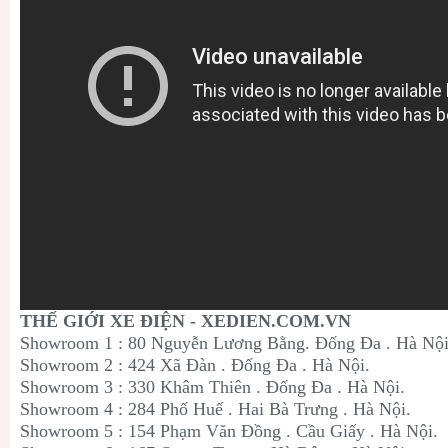
THẾ GIỚI XE ĐIỆN - XEDIEN.COM.VN
Showroom 1 : 80 Nguyễn Lương Bằng. Đống Đa . Hà Nội
Showroom 2 : 424 Xã Đàn . Đống Đa . Hà Nội.
Showroom 3 : 330 Khâm Thiên . Đống Đa . Hà Nội.
Showroom 4 : 284 Phố Huế . Hai Bà Trưng . Hà Nội.
Showroom 5 : 154 Phạm Văn Đồng . Cầu Giấy . Hà Nội.