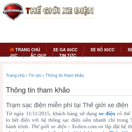
TRANG CHỦ
XE GA 50CC
XE SỐ 50CC
X
JVC
ẮC QUY
TIN TỨC
Trang chủ
›
Tin tức
›
Thông tin tham khảo
Thông tin tham khảo
Trạm sạc điện miễn phí tại Thế giới xe điện
Từ ngày 11/11/2015, khách hàng sử dụng
xe điện
có thể 
lo hết điện với hệ thống sạc điện siêu nhanh chỉ trong 
hành trình.
Thế giới xe điện - Xedien.com.vn
lắp đặt hệ th