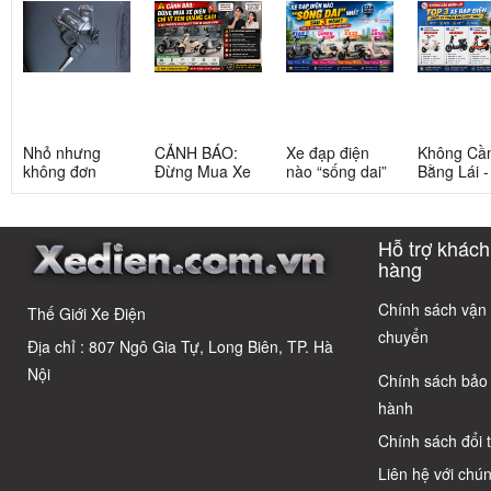
Nhỏ nhưng
CẢNH BÁO:
Xe đạp điện
Không Cầ
không đơn
Đừng Mua Xe
nào “sống dai”
Bằng Lái 
giản: Sự thật
Điện Chỉ Vì
nhất sau 5
3 Xe Đạp 
về xe điện cho
Xem Quảng
năm? Top này
Dưới 12 Tr
học sinh cấp 2
Cáo! 5 Bẫy
có câu trả lời
Cho Học S
Hỗ trợ khách
Phổ Biến Và Bí
Quyết Chọn Xe
hàng
Chuẩn Chỉnh
Chính sách vận
Thế Giới Xe Điện
chuyển
Địa chỉ : 807 Ngô Gia Tự, Long Biên, TP. Hà
Nội
Chính sách bảo
hành
Chính sách đổi 
Liên hệ với chún