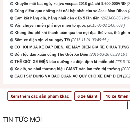
Khuyến mãi bất ngờ, xe jvc vespas 2018 giá chỉ 9.600.000VNĐ
(
Cùng điểm qua những nét nổi bật nhất của xe Jeek Man Dibao
(
Cam kết hàng giả, hàng nhái đền gấp 5 lần tiền
(2023-06-05 19:04
Vận chuyển miễn phí mọi miền tổ quốc
(2015-06-02 14:07:09 )
Không thu phí khi thanh toán qua thẻ nội địa, thẻ visa, thẻ ghi 
Sắm xe điện xịn vi vu ngày Tết
(2016-11-01 03:49:55 )
CƠ HỘI MUA XE ĐẠP ĐIỆN, XE MÁY ĐIỆN GIÁ RẺ CHƯA TỪNG 
Đón lộc đầu xuân cùng Thế Giới Xe Điện
(2015-03-16 09:29:16 )
THẾ GIỚI XE ĐIỆN bảo dưỡng xe điện định kì miễn phí
(2016-10
Xe giả, xe nhái thương hiệu GIANT tràn lan trên thị trường
(2020
CÁCH SỬ DỤNG VÀ BẢO QUẢN ĂC QUY CHO XE ĐẠP ĐIỆN
(202
Xem thêm các sản phẩm kkác
6
xe Giant
10
xe Xmen
TIN TỨC MỚI