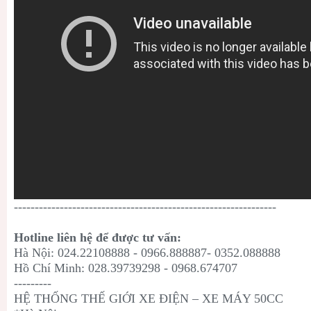
---------------------------------------------------------------
Hotline liên hệ để được tư vấn:
Hà Nội: 024.22108888 - 0966.888887- 0352.088888
Hồ Chí Minh: 028.39739298 - 0968.674707
---------
HỆ THỐNG THẾ GIỚI XE ĐIỆN – XE MÁY 50CC