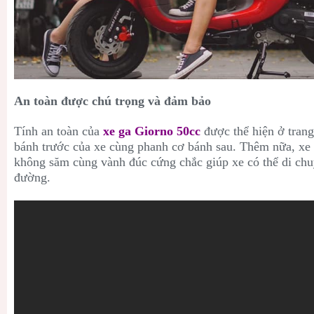
An toàn được chú trọng và đảm bảo
Tính an toàn của
xe ga Giorno 50cc
được thể hiện ở tran
bánh trước của xe cùng phanh cơ bánh sau. Thêm nữa, xe c
không săm cùng vành đúc cứng chắc giúp xe có thể di chu
đường.