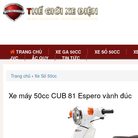
TRANG CHỦ
XE GA 50CC
XE SỐ 50CC
X
JVC
ẮC QUY
TIN TỨC
Trang chủ
›
Xe Số 50cc
Xe máy 50cc CUB 81 Espero vành đúc