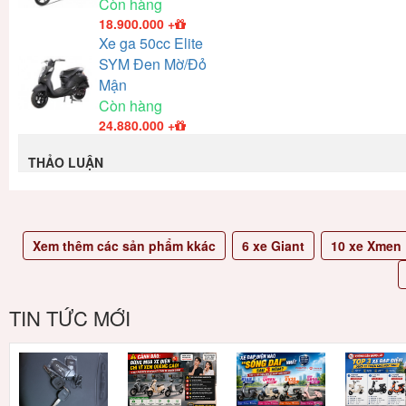
Còn hàng
18.900.000
+
Xe ga 50cc Elite
SYM Đen Mờ/Đỏ
Mận
Còn hàng
24.880.000
+
THẢO LUẬN
Xem thêm các sản phẩm kkác
6
xe Giant
10
xe Xmen
TIN TỨC MỚI