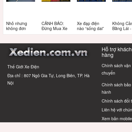
Nhỏ nhưng
CẢNH BÁO:
Xe đạp điện
Không Cầ
không đơn
Đừng Mua Xe
nào “sống dai”
Bằng Lái 
giản: Sự thật
Điện Chỉ Vì
nhất sau 5
3 Xe Đạp 
về xe điện cho
Xem Quảng
năm? Top này
Dưới 12 Tr
học sinh cấp 2
Cáo! 5 Bẫy
có câu trả lời
Cho Học S
Hỗ trợ khách
Phổ Biến Và Bí
Quyết Chọn Xe
hàng
Chuẩn Chỉnh
Chính sách vận
Thế Giới Xe Điện
chuyển
Địa chỉ : 807 Ngô Gia Tự, Long Biên, TP. Hà
Nội
Chính sách bảo
hành
Chính sách đổi 
Liên hệ với chún
Xem bản mobil