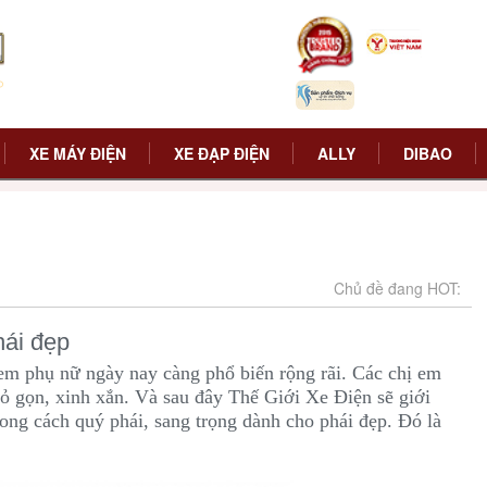
XE MÁY ĐIỆN
XE ĐẠP ĐIỆN
ALLY
DIBAO
Chủ đề đang HOT:
hái đẹp
em phụ nữ ngày nay càng phổ biến rộng rãi. Các chị em
ỏ gọn, xinh xắn. Và sau đây Thế Giới Xe Điện sẽ giới
ng cách quý phái, sang trọng dành cho phái đẹp. Đó là