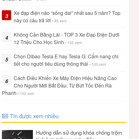
Xe đạp điện nào “sống dai” nhất sau 5 năm? Top
3
này có câu trả lời
• 85 xem
Không Cần Bằng Lái - TOP 3 Xe Đạp Điện Dưới
4
12 Triệu Cho Học Sinh
• 102 xem
Chọn Dibao Tesla E hay Tesla G: Cẩm nang chi
5
tiết cho người tiêu dùng thông thái
• 100 xem
Cách Điều Khiển Xe Máy Điện Hiệu Năng Cao
6
Cho Người Mới Bắt Đầu: Từ Bứt Tốc Đến Rà
Phanh
• 102 xem
Tin được xem nhiều
Hướng dẫn sử dụng khóa chống trộm