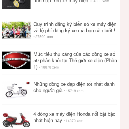
tích hợp trên xe máy điện
• 34300 xem
Quy trình đăng ký biển số xe máy điện
và lệ phí đăng ký xe mà bạn cần biết !
• 27590 xem
Mức tiêu thụ xăng của các dòng xe số
50 phân khối tại Thế giới xe điện (Phần
1)
• 18878 xem
Những dòng xe đạp điện tốt nhất dành
cho người già
• 15719 xem
4 dòng xe máy điện Honda nổi bật bậc
nhất hiện nay
• 14370 xem