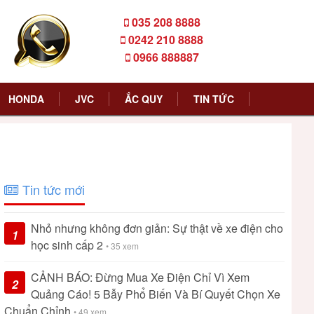
035 208 8888
0242 210 8888
0966 888887
HONDA
JVC
ẮC QUY
TIN TỨC
Tin tức mới
Nhỏ nhưng không đơn giản: Sự thật về xe điện cho
1
học sinh cấp 2
• 35 xem
CẢNH BÁO: Đừng Mua Xe Điện Chỉ Vì Xem
2
Quảng Cáo! 5 Bẫy Phổ Biến Và Bí Quyết Chọn Xe
Chuẩn Chỉnh
• 49 xem