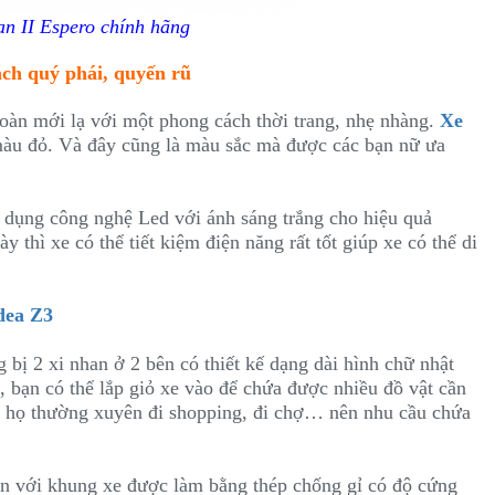
an II Espero chính hãng
ách quý phái, quyến rũ
toàn mới lạ với một phong cách thời trang, nhẹ nhàng.
Xe
màu đỏ. Và đây cũng là màu sắc mà được các bạn nữ ưa
ử dụng công nghệ Led với ánh sáng trắng cho hiệu quả
 thì xe có thể tiết kiệm điện năng rất tốt giúp xe có thể di
dea Z3
 bị 2 xi nhan ở 2 bên có thiết kế dạng dài hình chữ nhật
e, bạn có thể lắp giỏ xe vào để chứa được nhiều đồ vật cần
 vì họ thường xuyên đi shopping, đi chợ… nên nhu cầu chứa
hắn với khung xe được làm bằng thép chống gỉ có độ cứng