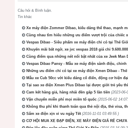
Câu hỏi & Bình luận.
Tin khác
Xe máy điện Zommer Dibao, kiểu dáng thể thao, mạnh mẽ,
Cùng nhau tìm hiểu những ưu điểm vượt trội của chiếc 
Vespas Dibao - Siêu phẩm xe máy điện chỉ có tại Thế Giớ
Khuyến mãi bất ngờ, xe jvc vespas 2018 giá chỉ 9.600.0
Cùng điểm qua những nét nổi bật nhất của xe Jeek Man 
Vespas Dibao Pansy - Mẫu xe máy điện sành điệu, chinh
Những ưu điểm chỉ có tại xe máy điện Xmen Dibao - Thế
Mẫu xe Cub 50cc với kiểu dáng cổ điển, động cơ hiện đại
Tại sao xe điện Xmen Plus Dibao lại được giới trẻ yêu th
Cam kết hàng giả, hàng nhái đền gấp 5 lần tiền
(2023-06-
Vận chuyển miễn phí mọi miền tổ quốc
(2015-06-02 14:07
Không thu phí khi thanh toán qua thẻ nội địa, thẻ visa, t
Sắm xe điện xịn vi vu ngày Tết
(2016-11-01 03:49:55 )
CƠ HỘI MUA XE ĐẠP ĐIỆN, XE MÁY ĐIỆN GIÁ RẺ CHƯA 
Đón lộc đầu xuân cùng Thế Giới Xe Điện
(2015-03-16 09:2