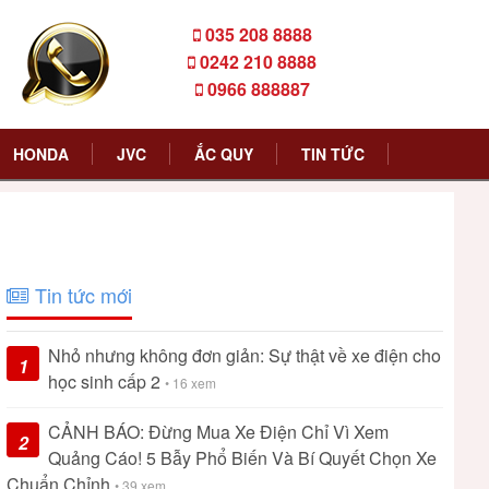
035 208 8888
0242 210 8888
0966 888887
HONDA
JVC
ẮC QUY
TIN TỨC
Tin tức mới
Nhỏ nhưng không đơn giản: Sự thật về xe điện cho
1
học sinh cấp 2
• 16 xem
CẢNH BÁO: Đừng Mua Xe Điện Chỉ Vì Xem
2
Quảng Cáo! 5 Bẫy Phổ Biến Và Bí Quyết Chọn Xe
Chuẩn Chỉnh
• 39 xem