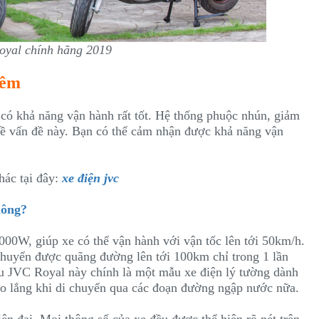
oyal chính hãng 2019
 êm
có khả năng vận hành rất tốt. Hệ thống phuộc nhún, giảm
về vấn đề này. Bạn có thể cảm nhận được khả năng vận
hác tại đây:
xe điện jvc
hông?
00W, giúp xe có thể vận hành với vận tốc lên tới 50km/h.
chuyển được quãng đường lên tới 100km chỉ trong 1 lần
u JVC Royal này chính là một mẫu xe điện lý tường dành
lo lắng khi di chuyển qua các đoạn đường ngập nước nữa.
iện đại. Mọi thông số của xe đều được thể hiện rõ nét trên