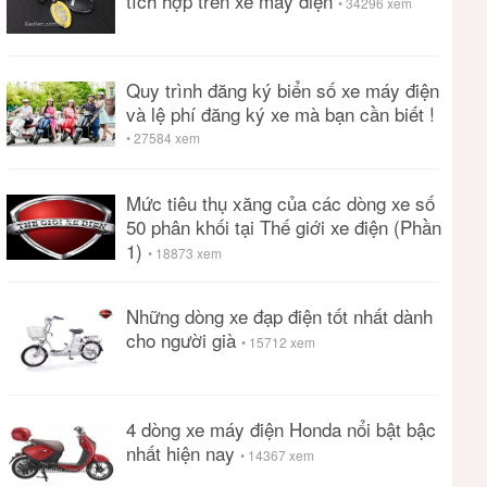
tích hợp trên xe máy điện
• 34296 xem
Quy trình đăng ký biển số xe máy điện
và lệ phí đăng ký xe mà bạn cần biết !
• 27584 xem
Mức tiêu thụ xăng của các dòng xe số
50 phân khối tại Thế giới xe điện (Phần
1)
• 18873 xem
Những dòng xe đạp điện tốt nhất dành
cho người già
• 15712 xem
4 dòng xe máy điện Honda nổi bật bậc
nhất hiện nay
• 14367 xem