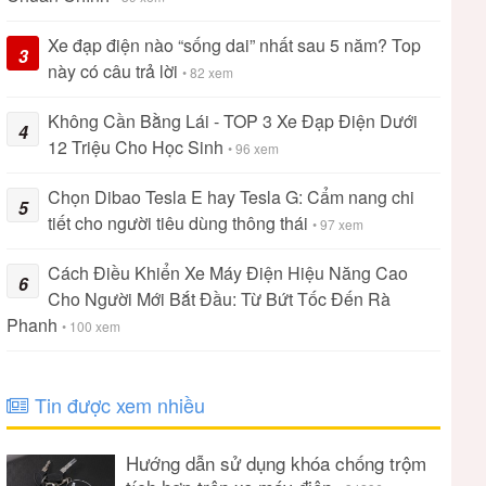
Xe đạp điện nào “sống dai” nhất sau 5 năm? Top
3
này có câu trả lời
• 82 xem
Không Cần Bằng Lái - TOP 3 Xe Đạp Điện Dưới
4
12 Triệu Cho Học Sinh
• 96 xem
Chọn Dibao Tesla E hay Tesla G: Cẩm nang chi
5
tiết cho người tiêu dùng thông thái
• 97 xem
Cách Điều Khiển Xe Máy Điện Hiệu Năng Cao
6
Cho Người Mới Bắt Đầu: Từ Bứt Tốc Đến Rà
Phanh
• 100 xem
Tin được xem nhiều
Hướng dẫn sử dụng khóa chống trộm