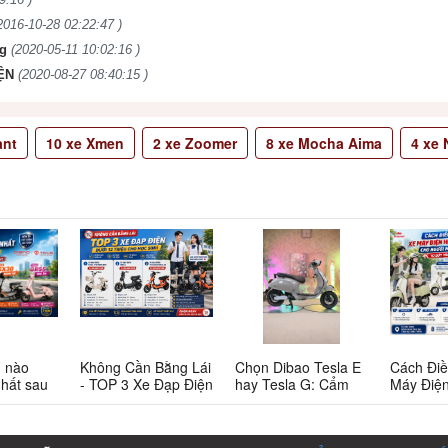
2016-10-28 02:22:47 )
ng
(2020-05-11 10:02:16 )
ỆN
(2020-08-27 08:40:15 )
ant
10
xe Xmen
2
xe Zoomer
8
xe Mocha Aima
4
xe N
n nào
Không Cần Bằng Lái
Chọn Dibao Tesla E
Cách Điề
nhất sau
- TOP 3 Xe Đạp Điện
hay Tesla G: Cẩm
Máy Điệ
 này có
Dưới 12 Triệu Cho
nang chi tiết cho
Cao Cho
Học Sinh
người tiêu dùng
Bắt Đầu:
thông thái
Đến Rà 