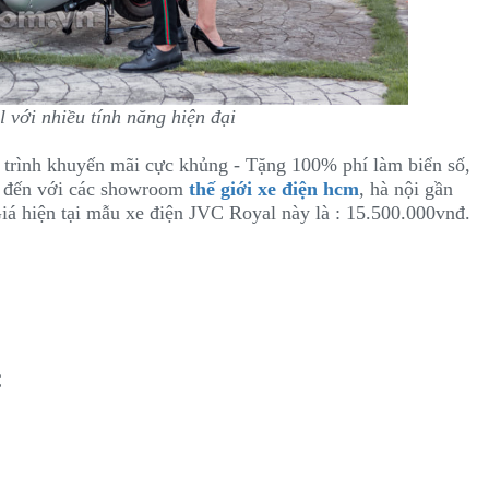
 với nhiều tính năng hiện đại
 trình khuyến mãi cực khủng - Tặng 100% phí làm biển số,
hể đến với các showroom
thế giới xe điện hcm
, hà nội gần
á hiện tại mẫu xe điện JVC Royal này là : 15.500.000vnđ.
C
i