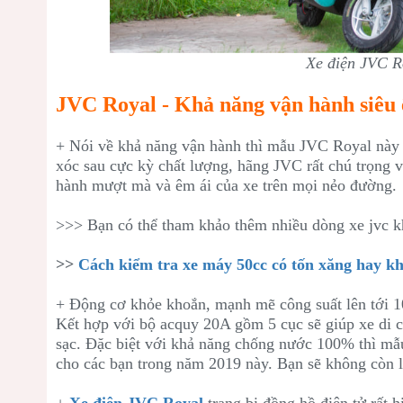
Xe điện JVC R
JVC Royal - Khả năng vận hành siêu
+ Nói về khả năng vận hành thì mẫu JVC Royal này 
xóc sau cực kỳ chất lượng, hãng JVC rất chú trọng 
hành mượt mà và êm ái của xe trên mọi nẻo đường.
>>> Bạn có thể tham khảo thêm nhiều dòng xe jvc k
>>
Cách kiểm tra xe máy 50cc có tốn xăng hay k
+ Động cơ khỏe khoắn, mạnh mẽ công suất lên tới 10
Kết hợp với bộ acquy 20A gồm 5 cục sẽ giúp xe di 
sạc. Đặc biệt với khả năng chống nước 100% thì mẫ
cho các bạn trong năm 2019 này. Bạn sẽ không còn 
+
Xe điện JVC Royal
trang bị đồng hồ điện tử rất h