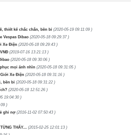
 thiết kế chắc chắn, bền bỉ
(2020-05-19 09:11:09 )
xe Vespas Dibao
(2020-05-18 09:29:37 )
i Xe Điện
(2020-05-18 09:29:43 )
00VNĐ
(2019-07-16 13:21:13 )
Dibao
(2020-05-18 09:30:06 )
 phục mọi ánh nhìn
(2020-05-18 09:31:05 )
 Giới Xe Điện
(2020-05-18 09:31:16 )
, bền bỉ
(2020-05-18 09:31:22 )
ích?
(2020-05-18 12:51:26 )
05 19:04:30 )
:09 )
hẻ ghi nợ
(2016-11-02 07:50:43 )
TỪNG THẤY...
(2015-02-25 12:01:13 )
9:16 )