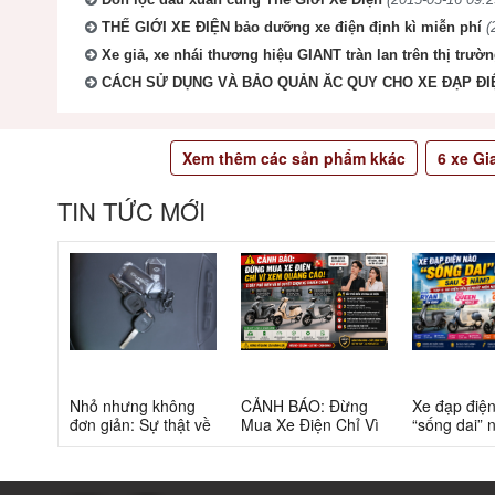
THẾ GIỚI XE ĐIỆN bảo dưỡng xe điện định kì miễn phí
(
Xe giả, xe nhái thương hiệu GIANT tràn lan trên thị trườ
CÁCH SỬ DỤNG VÀ BẢO QUẢN ĂC QUY CHO XE ĐẠP ĐI
Xem thêm các sản phẩm kkác
6
xe Gi
TIN TỨC MỚI
Nhỏ nhưng không
CẢNH BÁO: Đừng
Xe đạp điệ
đơn giản: Sự thật về
Mua Xe Điện Chỉ Vì
“sống dai” 
xe điện cho học sinh
Xem Quảng Cáo! 5
5 năm? Top
cấp 2
Bẫy Phổ Biến Và Bí
câu trả lời
Quyết Chọn Xe