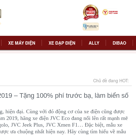
XE MÁY ĐIỆN
XE ĐẠP ĐIỆN
ALLY
DIBAO
Chủ đề đang HOT:
2019 – Tặng 100% phí trước bạ, làm biển số
ng, hiện đại. Cùng với đó động cơ của xe điện cũng được
ăm 2019, hãng xe điện JVC Eco đang nổi lên rất mạnh mẽ
golo, JVC Jeek Plus, JVC Xmen F1… Đặc biệt, mẫu xe
ược ưa chuộng nhất hiện nay. Hãy cùng tìm hiểu về mẫu