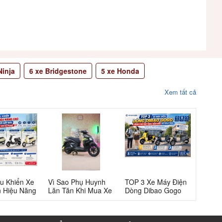
inja
6
xe Bridgestone
5
xe Honda
Xem tất cả
u Khiển Xe
Vì Sao Phụ Huynh
TOP 3 Xe Máy Điện
n Hiệu Năng
Lăn Tăn Khi Mua Xe
Dòng Dibao Gogo
 Người Mới
Máy Điện Tailg T72
Dành Cho Học Sinh,
 Từ Bứt Tốc
Cho Học Sinh Cấp
Sinh Viên Hot Nhất
Phanh
3?
2026