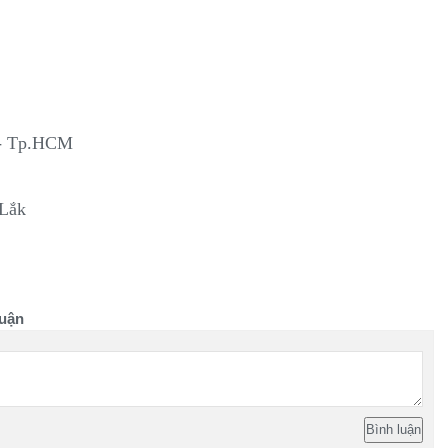
 - Tp.HCM
 Lắk
uận