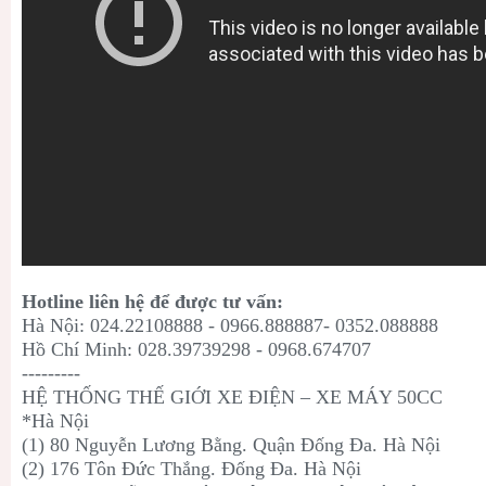
Hotline liên hệ để được tư vấn:
Hà Nội: 024.22108888 - 0966.888887- 0352.088888
Hồ Chí Minh: 028.39739298 - 0968.674707
---------
HỆ THỐNG THẾ GIỚI XE ĐIỆN – XE MÁY 50CC
*Hà Nội
(1) 80 Nguyễn Lương Bằng. Quận Đống Đa. Hà Nội
(2) 176 Tôn Đức Thắng. Đống Đa. Hà Nội