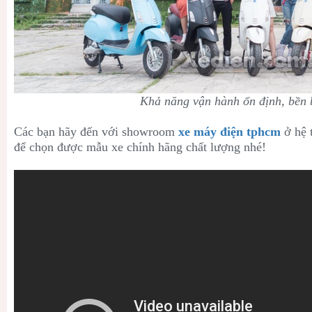
Khả năng vận hành ổn định, bền 
Các bạn hãy đến với showroom
xe máy điện tphcm
ở hệ 
để chọn được mẫu xe chính hãng chất lượng nhé!