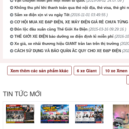
Vận chuyển miễn phí mọi miền tổ quốc
(2015-06-02 14:07:09 )
Không thu phí khi thanh toán qua thẻ nội địa, thẻ visa, thẻ ghi 
Sắm xe điện xịn vi vu ngày Tết
(2016-11-01 03:49:55 )
CƠ HỘI MUA XE ĐẠP ĐIỆN, XE MÁY ĐIỆN GIÁ RẺ CHƯA TỪNG 
Đón lộc đầu xuân cùng Thế Giới Xe Điện
(2015-03-16 09:29:16 )
THẾ GIỚI XE ĐIỆN bảo dưỡng xe điện định kì miễn phí
(2016-10
Xe giả, xe nhái thương hiệu GIANT tràn lan trên thị trường
(2020
CÁCH SỬ DỤNG VÀ BẢO QUẢN ĂC QUY CHO XE ĐẠP ĐIỆN
(202
Xem thêm các sản phẩm kkác
6
xe Giant
10
xe Xmen
TIN TỨC MỚI