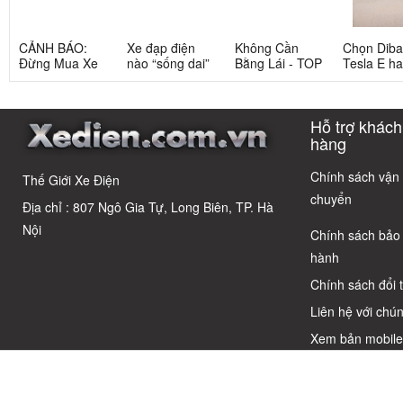
CẢNH BÁO:
Xe đạp điện
Không Cần
Chọn Dib
Đừng Mua Xe
nào “sống dai”
Bằng Lái - TOP
Tesla E h
Điện Chỉ Vì
nhất sau 5
3 Xe Đạp Điện
Tesla G: 
Xem Quảng
năm? Top này
Dưới 12 Triệu
nang chi ti
Cáo! 5 Bẫy
có câu trả lời
Cho Học Sinh
cho người 
Hỗ trợ khách
Phổ Biến Và Bí
dùng thôn
Quyết Chọn Xe
thái
hàng
Chuẩn Chỉnh
Chính sách vận
Thế Giới Xe Điện
chuyển
Địa chỉ : 807 Ngô Gia Tự, Long Biên, TP. Hà
Nội
Chính sách bảo
hành
Chính sách đổi 
Liên hệ với chún
Xem bản mobil