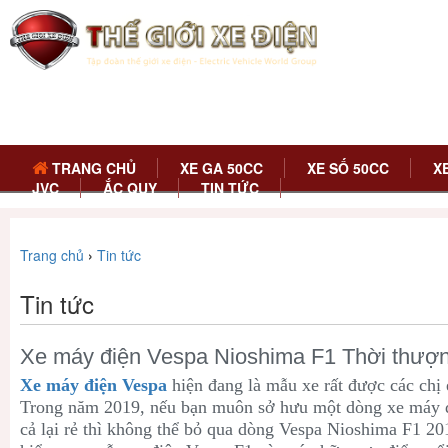
TRANG CHỦ
XE GA 50CC
XE SỐ 50CC
X
JVC
ẮC QUY
TIN TỨC
Trang chủ
›
Tin tức
Tin tức
Xe máy điện Vespa Nioshima F1 Thời thượn
Xe máy điện Vespa
hiện đang là mẫu xe rất được các chị
Trong năm 2019, nếu bạn muôn sở hưu một dòng xe máy đ
cả lại rẻ thì không thể bỏ qua dòng Vespa Nioshima F1 2