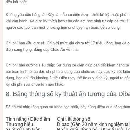
đến bất ngờ:
Không yêu cầu bằng lái:
Đây là mẫu xe điện được thiết kế kỹ thuật phù h
khi vận hành. Xe cực kỳ thích hợp cho các em học sinh từ cấp ba trở đi, 
người cao tuổi cần một phương tiện di chuyển an toàn, dễ sử dụng.
Chi phí ban đầu cực rẻ:
Chỉ với mức giá chưa tới 17 triệu đồng, bạn đã 
điện sang trọng, đẳng cấp Châu Âu về nhà.
Chi phí bảo dưỡng siêu thấp:
Sử dụng xe điện giúp bạn tiết kiệm hàng tá 
bài toán kinh tế lâu dài, chi phí sử dụng của chiếc xe này cực kỳ tiết k
dụng, bạn chỉ tốn khoảng 2 triệu tiền thay thế ắc quy định kỳ, ngoài ra g
kỳ chi phí sửa chữa lớn nào khác.
8. Bảng thông số kỹ thuật ấn tượng của Dib
Để có cái nhìn tổng quan và khoa học nhất, hãy cùng điểm qua bảng thông
Tính năng / Đặc điểm
Chi tiết thông số
Thương hiệu
Dibao (Gần 20 năm kinh nghiệm tại
Xuất xứ linh kiện
Nhập khẩu đồng bộ 100% từ Đài L