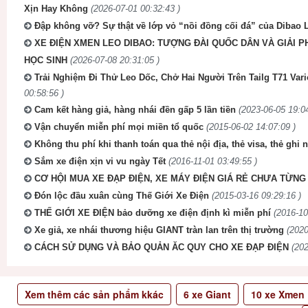
Xịn Hay Không
(2026-07-01 00:32:43 )
Đập không vỡ? Sự thật về lớp vỏ “nồi đồng cối đá” của Dibao 
XE ĐIỆN XMEN LEO DIBAO: TƯỢNG ĐÀI QUỐC DÂN VÀ GIẢI P
HỌC SINH
(2026-07-08 20:31:05 )
Trải Nghiệm Đi Thử Leo Dốc, Chở Hai Người Trên Tailg T71 Va
00:58:56 )
Cam kết hàng giả, hàng nhái đền gấp 5 lần tiền
(2023-06-05 19:04
Vận chuyển miễn phí mọi miền tổ quốc
(2015-06-02 14:07:09 )
Không thu phí khi thanh toán qua thẻ nội địa, thẻ visa, thẻ ghi 
Sắm xe điện xịn vi vu ngày Tết
(2016-11-01 03:49:55 )
CƠ HỘI MUA XE ĐẠP ĐIỆN, XE MÁY ĐIỆN GIÁ RẺ CHƯA TỪNG 
Đón lộc đầu xuân cùng Thế Giới Xe Điện
(2015-03-16 09:29:16 )
THẾ GIỚI XE ĐIỆN bảo dưỡng xe điện định kì miễn phí
(2016-10
Xe giả, xe nhái thương hiệu GIANT tràn lan trên thị trường
(2020
CÁCH SỬ DỤNG VÀ BẢO QUẢN ĂC QUY CHO XE ĐẠP ĐIỆN
(202
Xem thêm các sản phẩm kkác
6
xe Giant
10
xe Xmen