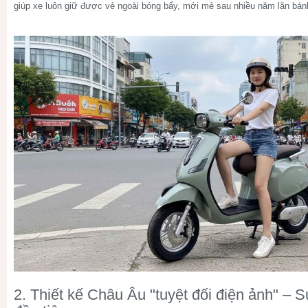
giúp xe luôn giữ được vẻ ngoài bóng bẩy, mới mẻ sau nhiều năm lăn bán
2. Thiết kế Châu Âu "tuyệt đối điện ảnh" – S