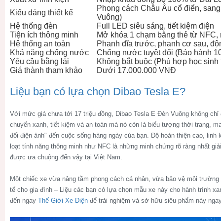
Phong cách Châu Âu cổ điển, sang
Kiểu dáng thiết kế
Vuông)
Hệ thống đèn
Full LED siêu sáng, tiết kiệm điện
Tiện ích thông minh
Mở khóa 1 chạm bằng thẻ từ NFC, 
Hệ thống an toàn
Phanh đĩa trước, phanh cơ sau, độ
Khả năng chống nước
Chống nước tuyệt đối (Bảo hành 1
Yêu cầu bằng lái
Không bắt buộc (Phù hợp học sinh t
Giá thành tham khảo
Dưới 17.000.000 VNĐ
Liệu bạn có lựa chọn Dibao Tesla E?
Với mức giá chưa tới 17 triệu đồng,
Dibao Tesla E Đèn Vuông
không chỉ 
chuyển xanh, tiết kiệm và an toàn mà nó còn là biểu tượng thời trang, 
đối điện ảnh" đến cuộc sống hàng ngày của bạn. Độ hoàn thiện cao, linh 
loạt tính năng thông minh như NFC là những minh chứng rõ ràng nhất giải
được ưa chuộng đến vậy tại Việt Nam.
Một chiếc xe vừa nâng tầm phong cách cá nhân, vừa bảo vệ môi trường lạ
tế cho gia đình – Liệu các bạn có lựa chọn mẫu xe này cho hành trình x
đến ngay
Thế Giới Xe Điện
để trải nghiệm và sở hữu siêu phẩm này nga