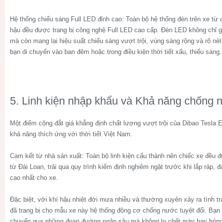
Hệ thống chiếu sáng Full LED đỉnh cao:
Toàn bộ hệ thống đèn trên xe từ 
hậu đều được trang bị công nghệ Full LED cao cấp. Đèn LED không chỉ giú
mà còn mang lại hiệu suất chiếu sáng vượt trội, vùng sáng rộng và rõ nét
bạn di chuyển vào ban đêm hoặc trong điều kiện thời tiết xấu, thiếu sáng.
5. Linh kiện nhập khẩu và Khả năng chống
Một điểm cộng đắt giá khẳng định chất lượng vượt trội của
Dibao Tesla 
khả năng thích ứng với thời tiết Việt Nam.
Cam kết từ nhà sản xuất:
Toàn bộ linh kiện cấu thành nên chiếc xe đều 
từ Đài Loan, trải qua quy trình kiểm định nghiêm ngặt trước khi lắp ráp,
cao nhất cho xe.
Đặc biệt, với khí hậu nhiệt đới mưa nhiều và thường xuyên xảy ra tình t
đã trang bị cho mẫu xe này hệ thống động cơ chống nước tuyệt đối. Bạn 
chuyển qua những đoạn đường ngập sâu mà không lo chết máy hay hỏng 