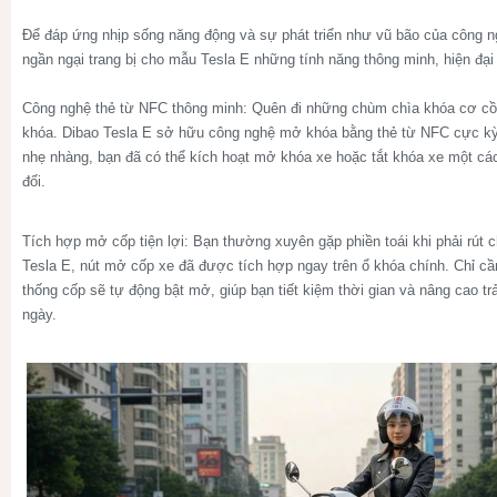
Để đáp ứng nhịp sống năng động và sự phát triển như vũ bão của công n
ngần ngại trang bị cho mẫu Tesla E những tính năng thông minh, hiện đại
Công nghệ thẻ từ NFC thông minh:
Quên đi những chùm chìa khóa cơ cồn
khóa.
Dibao Tesla E
sở hữu công nghệ mở khóa bằng thẻ từ NFC cực kỳ 
nhẹ nhàng, bạn đã có thể kích hoạt mở khóa xe hoặc tắt khóa xe một cá
đối.
Tích hợp mở cốp tiện lợi:
Bạn thường xuyên gặp phiền toái khi phải rút 
Tesla E, nút mở cốp xe đã được tích hợp ngay trên ổ khóa chính. Chỉ cầ
thống cốp sẽ tự động bật mở, giúp bạn tiết kiệm thời gian và nâng cao tr
ngày.