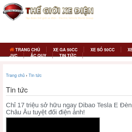
TRANG CHỦ
XE GA 50CC
XE SỐ 50CC
X
JVC
ẮC QUY
TIN TỨC
Trang chủ
›
Tin tức
Tin tức
Chỉ 17 triệu sở hữu ngay Dibao Tesla E Đèn
Châu Âu tuyệt đối điện ảnh!