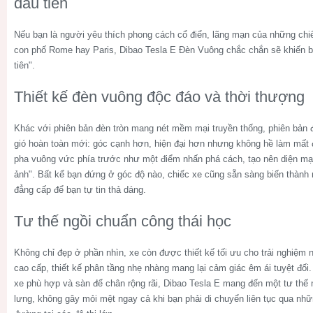
đầu tiên
Nếu bạn là người yêu thích phong cách cổ điển, lãng mạn của những chi
con phố Rome hay Paris,
Dibao Tesla E Đèn Vuông
chắc chắn sẽ khiến b
tiên".
Thiết kế đèn vuông độc đáo và thời thượng
Khác với phiên bản đèn tròn mang nét mềm mại truyền thống, phiên bản
gió hoàn toàn mới: góc cạnh hơn, hiện đại hơn nhưng không hề làm mất 
pha vuông vức phía trước như một điểm nhấn phá cách, tạo nên diện mạo
ảnh". Bất kể bạn đứng ở góc độ nào, chiếc xe cũng sẵn sàng biến thành 
đẳng cấp để bạn tự tin thả dáng.
Tư thế ngồi chuẩn công thái học
Không chỉ đẹp ở phần nhìn, xe còn được thiết kế tối ưu cho trải nghiệm 
cao cấp, thiết kế phân tầng nhẹ nhàng mang lại cảm giác êm ái tuyệt đố
xe phù hợp và sàn để chân rộng rãi,
Dibao Tesla E
mang đến một tư thế n
lưng, không gây mỏi mệt ngay cả khi bạn phải di chuyển liên tục qua n