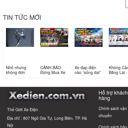
TIN TỨC MỚI
Nhỏ nhưng
CẢNH BÁO:
Xe đạp điện
Không Cầ
không đơn
Đừng Mua Xe
nào “sống dai”
Bằng Lái 
giản: Sự thật
Điện Chỉ Vì
nhất sau 5
3 Xe Đạp 
về xe điện cho
Xem Quảng
năm? Top này
Dưới 12 Tr
học sinh cấp 2
Cáo! 5 Bẫy
có câu trả lời
Cho Học S
Hỗ trợ khách
Phổ Biến Và Bí
Quyết Chọn Xe
hàng
Chuẩn Chỉnh
Chính sách vận
Thế Giới Xe Điện
chuyển
Địa chỉ : 807 Ngô Gia Tự, Long Biên, TP. Hà
Nội
Chính sách bảo