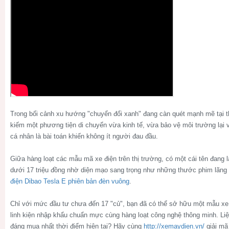
Trong bối cảnh xu hướng "chuyển đổi xanh" đang càn quét mạnh mẽ tại th
kiếm một phương tiện di chuyển vừa kinh tế, vừa bảo vệ môi trường lại
cá nhân là bài toán khiến không ít người đau đầu.
Giữa hàng loạt các mẫu mã xe điện trên thị trường, có một cái tên đang
dưới 17 triệu đồng nhờ diện mạo sang trọng như những thước phim lãn
điện Dibao Tesla E phiên bản đèn vuông
.
Chỉ với mức đầu tư chưa đến 17 "củ", bạn đã có thể sở hữu một mẫu x
linh kiện nhập khẩu chuẩn mực cùng hàng loạt công nghệ thông minh. Liệu
đáng mua nhất thời điểm hiện tại? Hãy cùng
http://xemaydien.vn/
giải mã 