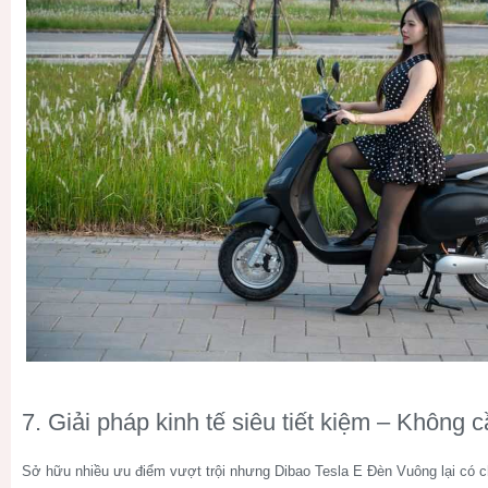
7. Giải pháp kinh tế siêu tiết kiệm – Không c
Sở hữu nhiều ưu điểm vượt trội nhưng
Dibao Tesla E Đèn Vuông
lại có 